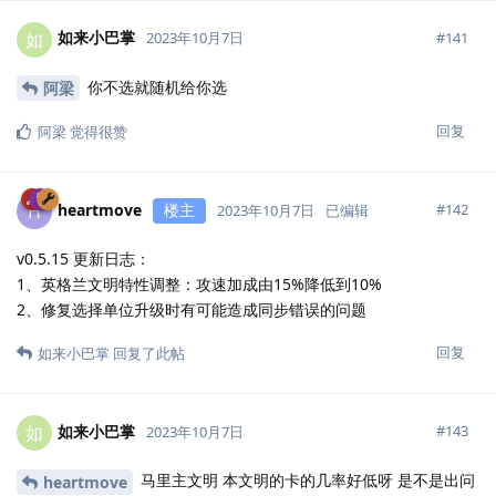
如来小巴掌
如
#
141
2023年10月7日
你不选就随机给你选
阿梁
回复
阿梁
觉得很赞
heartmove
楼主
H
#
142
2023年10月7日
已编辑
v0.5.15 更新日志：
1、英格兰文明特性调整：攻速加成由15%降低到10%
2、修复选择单位升级时有可能造成同步错误的问题
回复
如来小巴掌
回复了此帖
如来小巴掌
如
#
143
2023年10月7日
马里主文明 本文明的卡的几率好低呀 是不是出问
heartmove