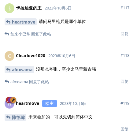
卡拉迪亚的王
卡
#
117
2023年10月6日
请问马里枪兵是哪个单位
heartmove
回复
如来小巴掌
回复了此帖
Clearlove1020
C
#
118
2023年10月6日
没那么夸张，至少比马里蒙古强
afoxsama
回复
afoxsama
回复了此帖
heartmove
楼主
H
#
119
2023年10月6日
未来会加的，可以先切到简体中文
陳怡瑋
回复