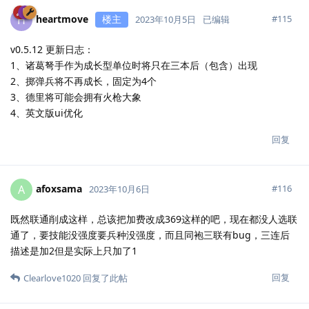
heartmove
楼主
H
#
115
2023年10月5日
已编辑
v0.5.12 更新日志：
1、诸葛弩手作为成长型单位时将只在三本后（包含）出现
2、掷弹兵将不再成长，固定为4个
3、德里将可能会拥有火枪大象
4、英文版ui优化
回复
afoxsama
A
#
116
2023年10月6日
既然联通削成这样，总该把加费改成369这样的吧，现在都没人选联
通了，要技能没强度要兵种没强度，而且同袍三联有bug，三连后
描述是加2但是实际上只加了1
回复
Clearlove1020
回复了此帖