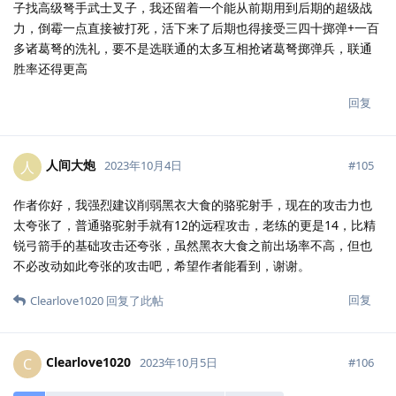
子找高级弩手武士叉子，我还留着一个能从前期用到后期的超级战
力，倒霉一点直接被打死，活下来了后期也得接受三四十掷弹+一百
多诸葛弩的洗礼，要不是选联通的太多互相抢诸葛弩掷弹兵，联通
胜率还得更高
回复
人间大炮
人
#
105
2023年10月4日
作者你好，我强烈建议削弱黑衣大食的骆驼射手，现在的攻击力也
太夸张了，普通骆驼射手就有12的远程攻击，老练的更是14，比精
锐弓箭手的基础攻击还夸张，虽然黑衣大食之前出场率不高，但也
不必改动如此夸张的攻击吧，希望作者能看到，谢谢。
回复
Clearlove1020
回复了此帖
Clearlove1020
C
#
106
2023年10月5日