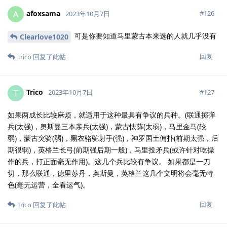
afoxsama
A
#
126
2023年10月7日
可是你要知道马里蒙古本来选的人就几乎没有
Clearlove1020
回复
Trico
回复了此帖
Trico
T
#
127
2023年10月7日
如果两成长比较麻烦，就适用于这种最具有争议的兵种。(联通掷弹
兵(太强)，奥斯曼三本亲兵(太强)，蒙古怯薛(太弱)，马里金马(较
弱)，蒙古突骑(弱)，黑衣骆驼射手(强)，神罗国土佣扑(前期太强，后
期很弱)，英格兰长弓(前期强后期一般)，马里投矛兵(或许针对吃操
作的兵，打正面毫无作用)。这几个兵比较有争议。 如果都是一刀
切，那么联通，德里苏丹，奥斯曼，英格兰这几个文明将会毫无特
色(毫无运营，全看运气)。
回复
Trico
回复了此帖