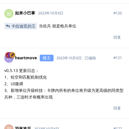
如来小巴掌
如
#
120
2023年10月6日
当佐兵 就是枪兵单位
卡拉迪亚的王
回复
heartmove
楼主
H
#
121
2023年10月6日
已编辑
v0.5.13 更新日志：
1、轮空和匹配机制优化
2、UI微调
3、新增单位升级科技：卡牌内所有的单位将升级为更高级的同类型
兵种，三连时才有概率出现
回复
羽夜将至
#
122
2023年10月6日