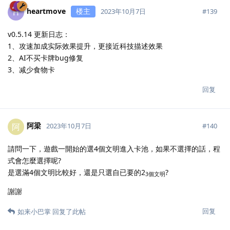
heartmove
楼主
H
#
139
2023年10月7日
v0.5.14 更新日志：
1、攻速加成实际效果提升，更接近科技描述效果
2、AI不买卡牌bug修复
3、减少食物卡
回复
阿梁
阿
#
140
2023年10月7日
請問一下，遊戲一開始的選4個文明進入卡池，如果不選擇的話，程
式會怎麼選擇呢?
是選滿4個文明比較好，還是只選自已要的2
?
3個文明
謝謝
回复
如来小巴掌
回复了此帖