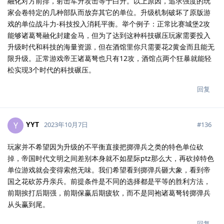
融化对方前排，射击军升攻击等于白升。以上原因，追求强度的玩
家会卷特定的几种部队而放弃其它的单位。升级机制破坏了原版游
戏的单位战斗力-科技投入消耗平衡。举个例子：正常比赛城堡2攻
能够诸葛弩融化封建金马，但为了达到这种科技碾压玩家需要投入
升级时代和科技的海量资源，但在酒馆里你只需要花2黄金而且能无
限升级。正常游戏帝王诸葛弩也只有12攻，酒馆点两个狂暴就能轻
松实现3个时代的科技碾压。
回复
YYT
Y
#
136
2023年10月7日
玩家并不希望因为升级的不平衡直接把掷弹兵之类的特色单位砍
掉，帝国时代文明之间差别本身就不如星际ptz那么大，再砍掉特色
单位游戏就会变得索然无味。我们希望看到掷弹兵砸大象，看到帝
国之花砍苏丹亲兵。前提条件是不同的选择都是平等的胜利方法，
前期挨打后期强，前期保赢后期疲软，而不是同袍诸葛弩转掷弹兵
从头赢到尾。
回复