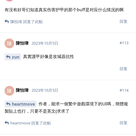
有没有好哥们知道真实伤害护甲的那个buff是对应什么情况的啊
回复
陳怡瑋
回复了此帖
陳怡瑋
陳
#
113
2023年10月5日
真實護甲好像是攻城器抗性
zun
回复
陳怡瑋
陳
#
114
2023年10月5日
作者，能求一個繁中遊戲環境下的UI嗎，簡體複
heartmove
製貼上也行，只要不是英文(求求了
回复
heartmove
回复了此帖