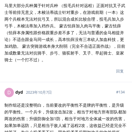
马里大部分兵种属于针对兵种 （投毛兵针对远程）正面对抗叉子武
士等前排无意义，木梭法蒂战士针对重步，在游戏前期（一本）这
两个兵根本无法对抗弓叉，所以混合成长比较合理，投毛兵加入步
弓手，木梭法蒂加入裆作兵。 蒙古怯薛加入肉马平衡，蒙古怯薛
（怯薛本身属性跟价格跟重步差不多了，无法与普通的金马相提并
论）不适合跟金马同一成长，高本怯薛没有三本砍人加血科技，更
加鸡肋。 蒙古突骑游戏本身大削弱（完全不合适正面作战），目前
加成数量无法对抗骑手、步弓、骆驼射手、叉子、早起骑士、皇家
骑士（一个打不过）。
回复
dyd
D
#
134
2023年10月7日
制作组还是没整明白，当前要改的平衡性不是牌的平衡性，是升级
的平衡性。一个兵卡，升级攻击加2攻，相当于对地方所有部队都加
两攻的伤害；升级防御全加1防，相当于对地方全体减一攻的伤害，
如果加单远防，只是相当于敌人减了远程2攻，这收益已经是完全不