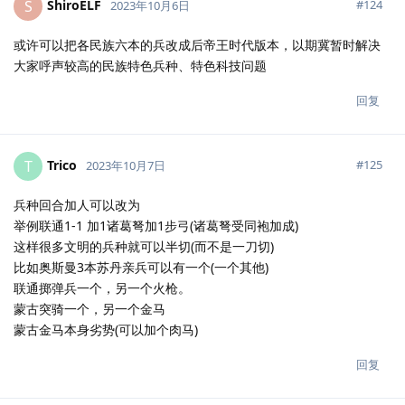
ShiroELF
S
#
124
2023年10月6日
或许可以把各民族六本的兵改成后帝王时代版本，以期冀暂时解决
大家呼声较高的民族特色兵种、特色科技问题
回复
Trico
T
#
125
2023年10月7日
兵种回合加人可以改为
举例联通1-1 加1诸葛弩加1步弓(诸葛弩受同袍加成)
这样很多文明的兵种就可以半切(而不是一刀切)
比如奥斯曼3本苏丹亲兵可以有一个(一个其他)
联通掷弹兵一个，另一个火枪。
蒙古突骑一个，另一个金马
蒙古金马本身劣势(可以加个肉马)
回复