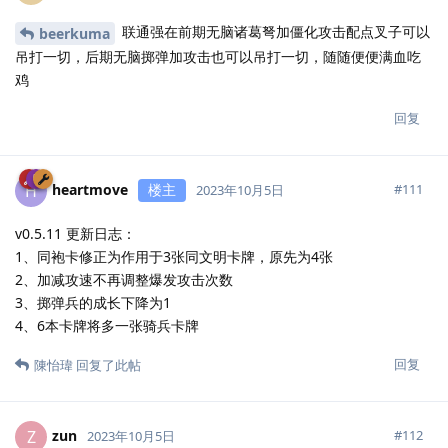
联通强在前期无脑诸葛弩加僵化攻击配点叉子可以
beerkuma
吊打一切，后期无脑掷弹加攻击也可以吊打一切，随随便便满血吃
鸡
回复
heartmove
楼主
H
#
111
2023年10月5日
v0.5.11 更新日志：
1、同袍卡修正为作用于3张同文明卡牌，原先为4张
2、加减攻速不再调整爆发攻击次数
3、掷弹兵的成长下降为1
4、6本卡牌将多一张骑兵卡牌
回复
陳怡瑋
回复了此帖
zun
Z
#
112
2023年10月5日