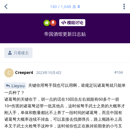
140
/
1,648
条
模组讨论
帝国酒馆更新日志贴
只看楼主
Creeper4
C
#
104
2023年10月4日
关键你用弩手我也可以用啊，谁规定玩诸葛弩就只能单
Lieyou
一兵种了？
诸葛弩的关键在于，胡一点的话在10回合左右就能有60多个一箭
10+伤害的诸葛弩还带一批其他兵，这时候弩手武士之类的大概率才
刚入手，单体和数量都比不上养了一段时间的诸葛弩，而且中国有
诸葛弩大概率连续不掉血，可以直接去找掷弹兵，路上顺路补上高
本叉子武士火枪弩手这种卡，这时候你也正在换掉前期拿的小弓叉