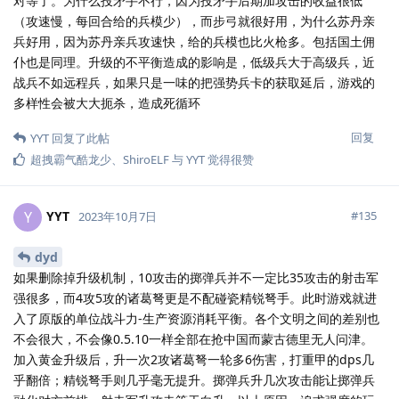
对等了。为什么投矛手不行，因为投矛手后期加攻击的收益很低
（攻速慢，每回合给的兵模少），而步弓就很好用，为什么苏丹亲
兵好用，因为苏丹亲兵攻速快，给的兵模也比火枪多。包括国土佣
仆也是同理。升级的不平衡造成的影响是，低级兵大于高级兵，近
战兵不如远程兵，如果只是一味的把强势兵卡的获取延后，游戏的
多样性会被大大扼杀，造成死循环
回复
YYT
回复了此帖
超拽霸气酷龙少
、
ShiroELF
与
YYT
觉得很赞
YYT
Y
#
135
2023年10月7日
dyd
如果删除掉升级机制，10攻击的掷弹兵并不一定比35攻击的射击军
强很多，而4攻5攻的诸葛弩更是不配碰瓷精锐弩手。此时游戏就进
入了原版的单位战斗力-生产资源消耗平衡。各个文明之间的差别也
不会很大，不会像0.5.10一样全部在抢中国而蒙古德里无人问津。
加入黄金升级后，升一次2攻诸葛弩一轮多6伤害，打重甲的dps几
乎翻倍；精锐弩手则几乎毫无提升。掷弹兵升几次攻击能让掷弹兵