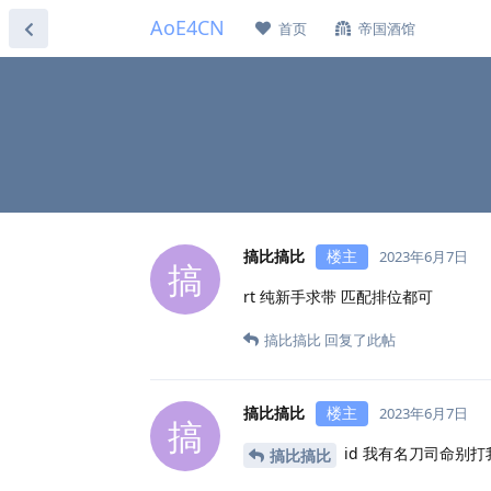
AoE4CN
首页
帝国酒馆
搞比搞比
楼主
2023年6月7日
搞
rt 纯新手求带 匹配排位都可
搞比搞比
回复了此帖
搞比搞比
楼主
2023年6月7日
搞
id 我有名刀司命别打
搞比搞比