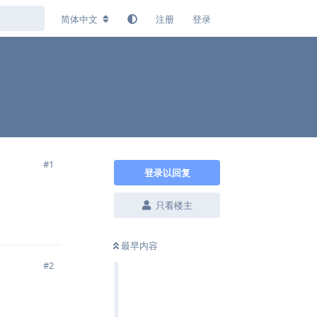
简体中文
注册
登录
#
1
登录以回复
只看楼主
回复
最早内容
#
2