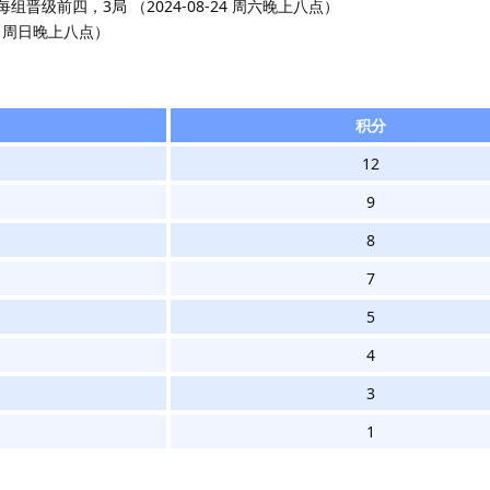
组晋级前四，3局 （2024-08-24 周六晚上八点）
25 周日晚上八点）
积分
12
9
8
7
5
4
3
1