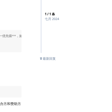
1
/
1
条
七月 2024
优先级**，如果总人数超过32人，将调整人数以及轮次限制

最新回复
主办方和赞助方