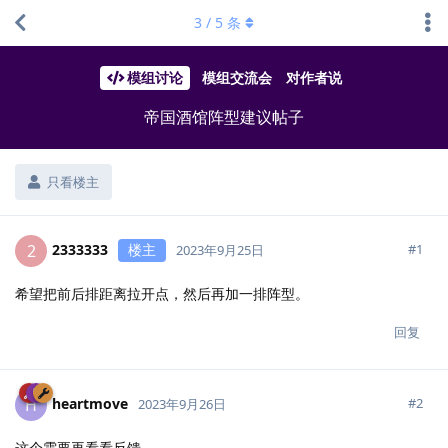
3
/
5
条
模组讨论
模组交流会
对作者说
帝国酒馆阵型建议帖子
只看楼主
2333333
楼主
2
#
1
2023年9月25日
希望把前后排距离拉开点，然后再加一排阵型。
回复
heartmove
H
#
2
2023年9月26日
这个需要再看看反馈